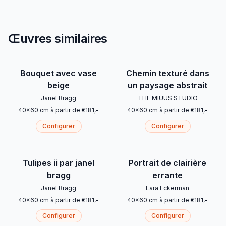
Œuvres similaires
Bouquet avec vase
Chemin texturé dans
beige
un paysage abstrait
Janel Bragg
THE MIUUS STUDIO
40
x
60
cm
à partir de
€
181
,-
40
x
60
cm
à partir de
€
181
,-
Configurer
Configurer
Tulipes ii par janel
Portrait de clairière
bragg
errante
Janel Bragg
Lara Eckerman
40
x
60
cm
à partir de
€
181
,-
40
x
60
cm
à partir de
€
181
,-
Configurer
Configurer