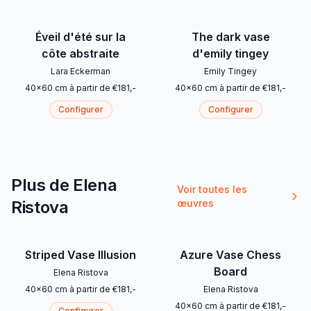
Éveil d'été sur la
The dark vase
côte abstraite
d'emily tingey
Lara Eckerman
Emily Tingey
40
x
60
cm
à partir de
€
181
,-
40
x
60
cm
à partir de
€
181
,-
Configurer
Configurer
Plus de Elena
Voir toutes les
Ristova
œuvres
Striped Vase Illusion
Azure Vase Chess
Board
Elena Ristova
40
x
60
cm
à partir de
€
181
,-
Elena Ristova
40
x
60
cm
à partir de
€
181
,-
Configurer