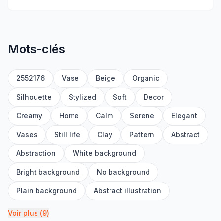
Mots-clés
2552176
Vase
Beige
Organic
Silhouette
Stylized
Soft
Decor
Creamy
Home
Calm
Serene
Elegant
Vases
Still life
Clay
Pattern
Abstract
Abstraction
White background
Bright background
No background
Plain background
Abstract illustration
Voir plus
(
9
)