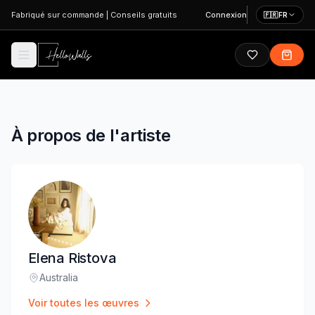
Aller au contenu principal
Fabriqué sur commande
|
Conseils gratuits
Connexion
🇫🇷
FR
À propos de l'artiste
Elena Ristova
Australia
Lieu
:
Voir toutes les œuvres