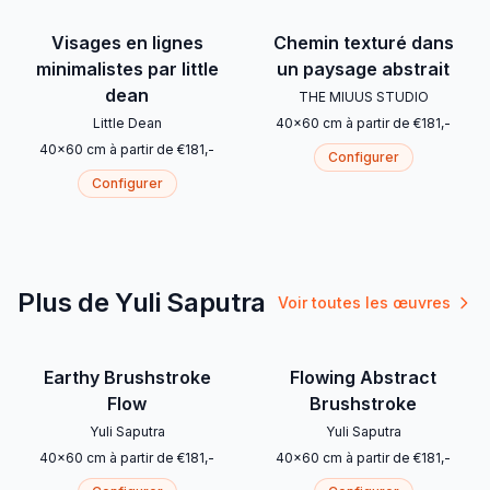
Visages en lignes
Chemin texturé dans
minimalistes par little
un paysage abstrait
dean
THE MIUUS STUDIO
Little Dean
40
x
60
cm
à partir de
€
181
,-
40
x
60
cm
à partir de
€
181
,-
Configurer
Configurer
Plus de Yuli Saputra
Voir toutes les œuvres
Earthy Brushstroke
Flowing Abstract
Flow
Brushstroke
Yuli Saputra
Yuli Saputra
40
x
60
cm
à partir de
€
181
,-
40
x
60
cm
à partir de
€
181
,-