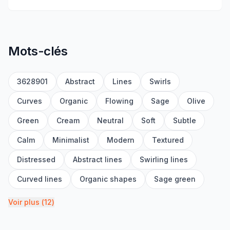
Mots-clés
3628901
Abstract
Lines
Swirls
Curves
Organic
Flowing
Sage
Olive
Green
Cream
Neutral
Soft
Subtle
Calm
Minimalist
Modern
Textured
Distressed
Abstract lines
Swirling lines
Curved lines
Organic shapes
Sage green
Voir plus
(
12
)