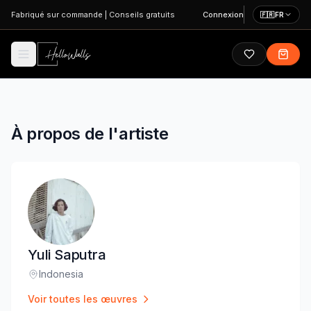
Aller au contenu principal
Fabriqué sur commande
|
Conseils gratuits
Connexion
🇫🇷
FR
À propos de l'artiste
Yuli Saputra
Indonesia
Lieu
:
Voir toutes les œuvres