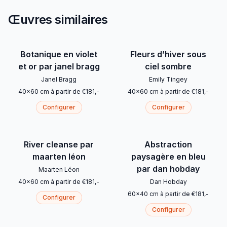
Œuvres similaires
Botanique en violet
Fleurs d’hiver sous
et or par janel bragg
ciel sombre
Janel Bragg
Emily Tingey
40
x
60
cm
à partir de
€
181
,-
40
x
60
cm
à partir de
€
181
,-
Configurer
Configurer
River cleanse par
Abstraction
maarten léon
paysagère en bleu
par dan hobday
Maarten Léon
40
x
60
cm
à partir de
€
181
,-
Dan Hobday
60
x
40
cm
à partir de
€
181
,-
Configurer
Configurer