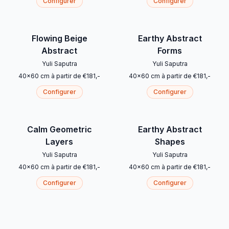
Configurer
Configurer
Flowing Beige
Earthy Abstract
Abstract
Forms
Yuli Saputra
Yuli Saputra
40
x
60
cm
à partir de
€
181
,-
40
x
60
cm
à partir de
€
181
,-
Configurer
Configurer
Calm Geometric
Earthy Abstract
Layers
Shapes
Yuli Saputra
Yuli Saputra
40
x
60
cm
à partir de
€
181
,-
40
x
60
cm
à partir de
€
181
,-
Configurer
Configurer