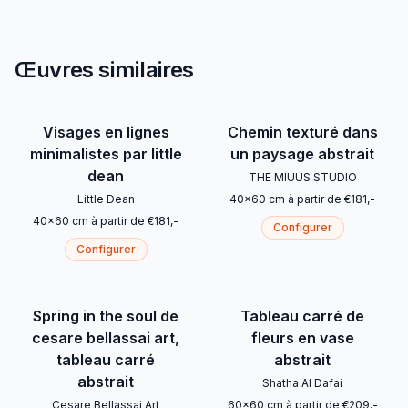
Œuvres similaires
Visages en lignes
Chemin texturé dans
minimalistes par little
un paysage abstrait
dean
THE MIUUS STUDIO
Little Dean
40
x
60
cm
à partir de
€
181
,-
40
x
60
cm
à partir de
€
181
,-
Configurer
Configurer
Spring in the soul de
Tableau carré de
cesare bellassai art,
fleurs en vase
tableau carré
abstrait
abstrait
Shatha Al Dafai
Cesare Bellassai Art
60
x
60
cm
à partir de
€
209
,-