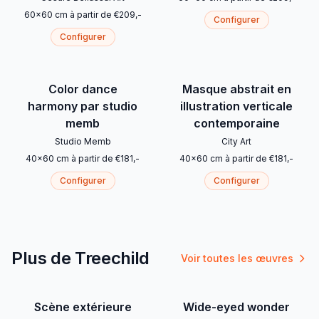
60
x
60
cm
à partir de
€
209
,-
Configurer
Configurer
Color dance
Masque abstrait en
harmony par studio
illustration verticale
memb
contemporaine
Studio Memb
City Art
40
x
60
cm
à partir de
€
181
,-
40
x
60
cm
à partir de
€
181
,-
Configurer
Configurer
Plus de Treechild
Voir toutes les œuvres
Scène extérieure
Wide-eyed wonder