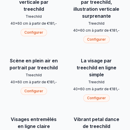
verticale par
par treechild,
treechild
illustration verticale
surprenante
Treechild
40
x
60
cm
à partir de
€
181
,-
Treechild
40
x
60
cm
à partir de
€
181
,-
Configurer
Configurer
Scène en plein air en
La visage par
portrait par treechild
treechild en ligne
simple
Treechild
40
x
60
cm
à partir de
€
181
,-
Treechild
40
x
60
cm
à partir de
€
181
,-
Configurer
Configurer
Visages entremêlés
Vibrant petal dance
en ligne claire
de treechild