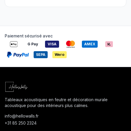
Paiement sécurisé avec
G Pay
VISA
AMEX
SEPA
Wero
Tableaux acoustiques en feutre et décoration murale
acoustique pour des intérieurs plus calmes.
info@
hellowalls.fr
+31 85 250 2324