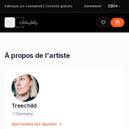
Aller au contenu principal
Fabriqué sur commande
|
Conseils gratuits
Connexion
🇫🇷
FR
À propos de l'artiste
Treechild
Germany
Lieu
:
Voir toutes les œuvres