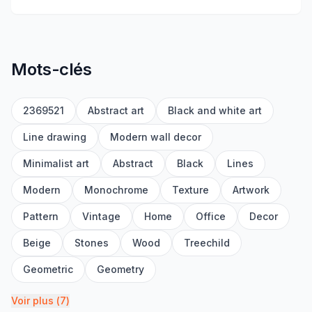
Mots-clés
2369521
Abstract art
Black and white art
Line drawing
Modern wall decor
Minimalist art
Abstract
Black
Lines
Modern
Monochrome
Texture
Artwork
Pattern
Vintage
Home
Office
Decor
Beige
Stones
Wood
Treechild
Geometric
Geometry
Voir plus
(
7
)