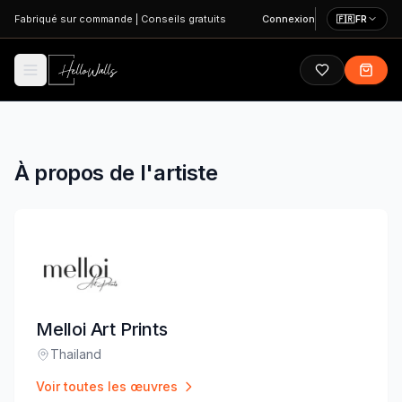
Aller au contenu principal
Fabriqué sur commande
|
Conseils gratuits
Connexion
🇫🇷
FR
À propos de l'artiste
Melloi Art Prints
Thailand
Lieu
:
Voir toutes les œuvres