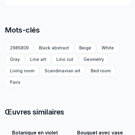
Mots-clés
2985809
Black abstract
Beige
White
Gray
Line art
Lino cut
Geometry
Living room
Scandinavian art
Bed room
Pairs
Œuvres similaires
Botanique en violet
Bouquet avec vase