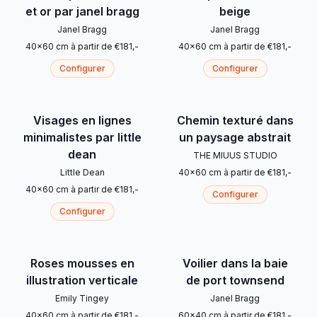
et or par janel bragg
beige
Janel Bragg
Janel Bragg
40
x
60
cm
à partir de
€
181
,-
40
x
60
cm
à partir de
€
181
,-
Configurer
Configurer
Visages en lignes
Chemin texturé dans
minimalistes par little
un paysage abstrait
dean
THE MIUUS STUDIO
Little Dean
40
x
60
cm
à partir de
€
181
,-
40
x
60
cm
à partir de
€
181
,-
Configurer
Configurer
Roses mousses en
Voilier dans la baie
illustration verticale
de port townsend
Emily Tingey
Janel Bragg
40
x
60
cm
à partir de
€
181
,-
60
x
40
cm
à partir de
€
181
,-