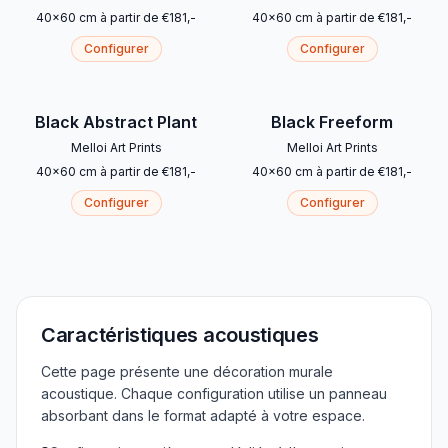
40
x
60
cm
à partir de
€
181
,-
40
x
60
cm
à partir de
€
181
,-
Configurer
Configurer
Black Abstract Plant
Black Freeform
Melloi Art Prints
Melloi Art Prints
40
x
60
cm
à partir de
€
181
,-
40
x
60
cm
à partir de
€
181
,-
Configurer
Configurer
Caractéristiques acoustiques
Cette page présente une décoration murale
acoustique. Chaque configuration utilise un panneau
absorbant dans le format adapté à votre espace.