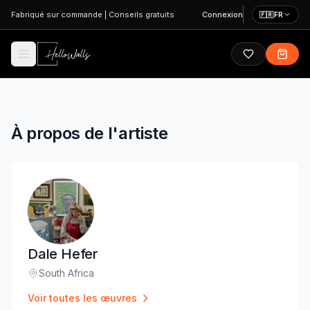
Aller au contenu principal
Fabriqué sur commande
|
Conseils gratuits
Connexion
🇫🇷
FR
À propos de l'artiste
Dale Hefer
South Africa
Lieu
:
Voir toutes les œuvres