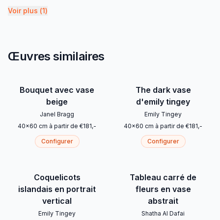
Voir plus
(
1
)
Œuvres similaires
Bouquet avec vase
The dark vase
beige
d'emily tingey
Janel Bragg
Emily Tingey
40
x
60
cm
à partir de
€
181
,-
40
x
60
cm
à partir de
€
181
,-
Configurer
Configurer
Coquelicots
Tableau carré de
islandais en portrait
fleurs en vase
vertical
abstrait
Emily Tingey
Shatha Al Dafai