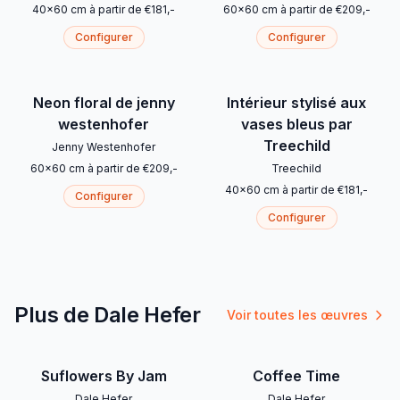
40
x
60
cm
à partir de
€
181
,-
60
x
60
cm
à partir de
€
209
,-
Configurer
Configurer
Neon floral de jenny
Intérieur stylisé aux
westenhofer
vases bleus par
Treechild
Jenny Westenhofer
60
x
60
cm
à partir de
€
209
,-
Treechild
40
x
60
cm
à partir de
€
181
,-
Configurer
Configurer
Plus de Dale Hefer
Voir toutes les œuvres
Suflowers By Jam
Coffee Time
Dale Hefer
Dale Hefer