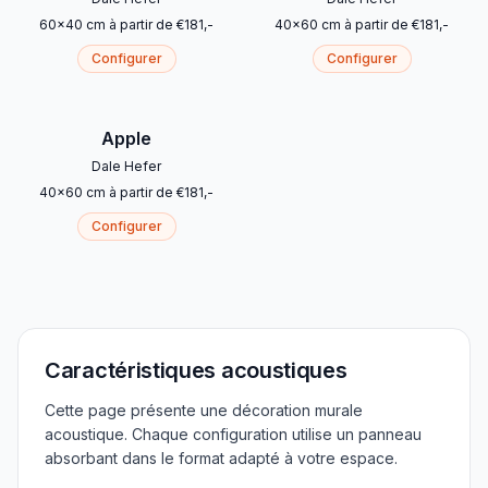
60
x
40
cm
à partir de
€
181
,-
40
x
60
cm
à partir de
€
181
,-
Configurer
Configurer
Apple
Dale Hefer
40
x
60
cm
à partir de
€
181
,-
Configurer
Caractéristiques acoustiques
Cette page présente une décoration murale
acoustique. Chaque configuration utilise un panneau
absorbant dans le format adapté à votre espace.