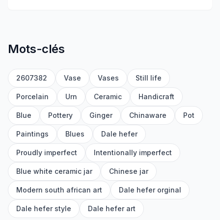
Mots-clés
2607382
Vase
Vases
Still life
Porcelain
Urn
Ceramic
Handicraft
Blue
Pottery
Ginger
Chinaware
Pot
Paintings
Blues
Dale hefer
Proudly imperfect
Intentionally imperfect
Blue white ceramic jar
Chinese jar
Modern south african art
Dale hefer orginal
Dale hefer style
Dale hefer art