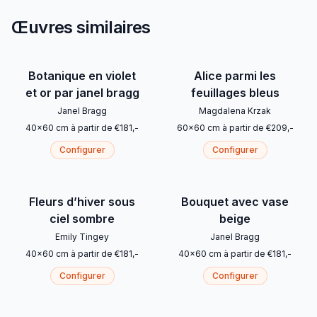
Œuvres similaires
Botanique en violet
Alice parmi les
et or par janel bragg
feuillages bleus
Janel Bragg
Magdalena Krzak
40
x
60
cm
à partir de
€
181
,-
60
x
60
cm
à partir de
€
209
,-
Configurer
Configurer
Fleurs d’hiver sous
Bouquet avec vase
ciel sombre
beige
Emily Tingey
Janel Bragg
40
x
60
cm
à partir de
€
181
,-
40
x
60
cm
à partir de
€
181
,-
Configurer
Configurer