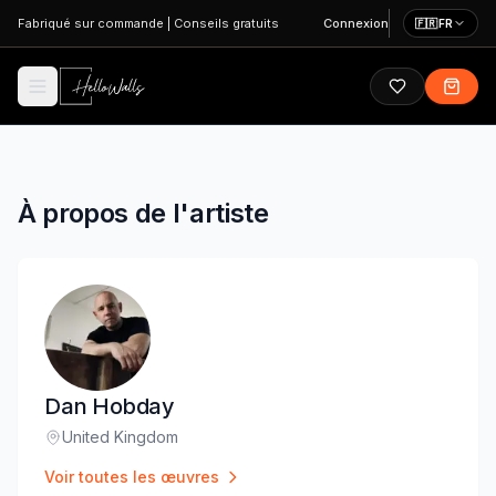
Aller au contenu principal
Fabriqué sur commande
|
Conseils gratuits
Connexion
🇫🇷
FR
À propos de l'artiste
Dan Hobday
United Kingdom
Lieu
:
Voir toutes les œuvres