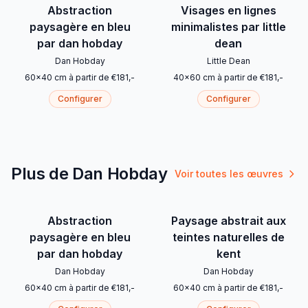
Abstraction
Visages en lignes
paysagère en bleu
minimalistes par little
par dan hobday
dean
Dan Hobday
Little Dean
60
x
40
cm
à partir de
€
181
,-
40
x
60
cm
à partir de
€
181
,-
Configurer
Configurer
Plus de Dan Hobday
Voir toutes les œuvres
Abstraction
Paysage abstrait aux
paysagère en bleu
teintes naturelles de
par dan hobday
kent
Dan Hobday
Dan Hobday
60
x
40
cm
à partir de
€
181
,-
60
x
40
cm
à partir de
€
181
,-