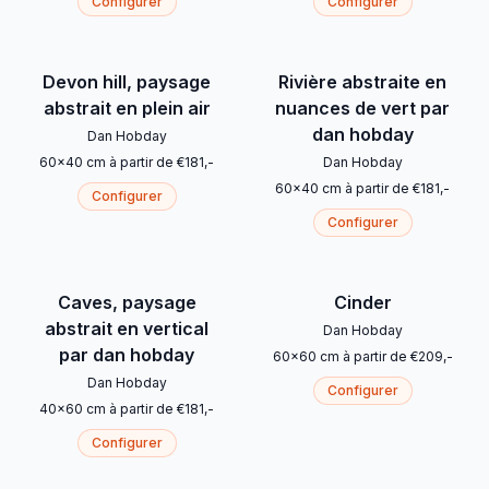
Configurer
Configurer
Devon hill, paysage
Rivière abstraite en
abstrait en plein air
nuances de vert par
dan hobday
Dan Hobday
60
x
40
cm
à partir de
€
181
,-
Dan Hobday
60
x
40
cm
à partir de
€
181
,-
Configurer
Configurer
Caves, paysage
Cinder
abstrait en vertical
Dan Hobday
par dan hobday
60
x
60
cm
à partir de
€
209
,-
Dan Hobday
Configurer
40
x
60
cm
à partir de
€
181
,-
Configurer