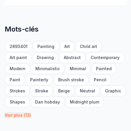
Mots-clés
2893401
Painting
Art
Child art
Art paint
Drawing
Abstract
Contemporary
Modern
Minimalistic
Minimal
Painted
Paint
Painterly
Brush stroke
Pencil
Strokes
Stroke
Beige
Neutral
Graphic
Shapes
Dan hobday
Midnight plum
Voir plus
(
13
)