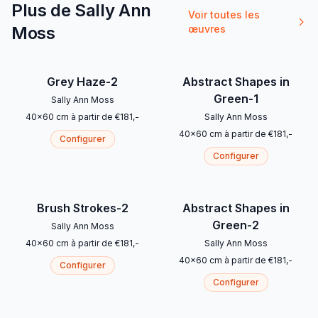
Plus de Sally Ann
Voir toutes les
Moss
œuvres
Grey Haze-2
Abstract Shapes in
Green-1
Sally Ann Moss
40
x
60
cm
à partir de
€
181
,-
Sally Ann Moss
40
x
60
cm
à partir de
€
181
,-
Configurer
Configurer
Brush Strokes-2
Abstract Shapes in
Green-2
Sally Ann Moss
40
x
60
cm
à partir de
€
181
,-
Sally Ann Moss
40
x
60
cm
à partir de
€
181
,-
Configurer
Configurer