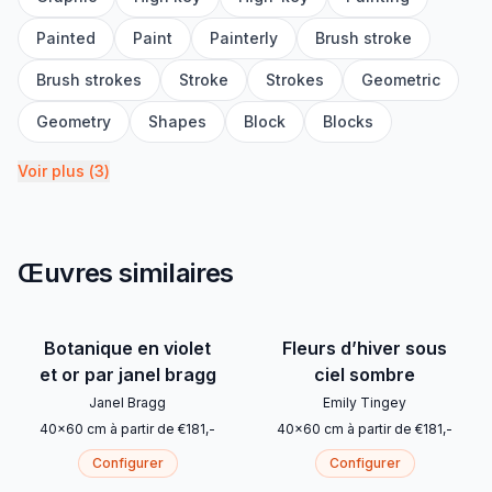
Painted
Paint
Painterly
Brush stroke
Brush strokes
Stroke
Strokes
Geometric
Geometry
Shapes
Block
Blocks
Voir plus
(
3
)
Œuvres similaires
Botanique en violet
Fleurs d’hiver sous
et or par janel bragg
ciel sombre
Janel Bragg
Emily Tingey
40
x
60
cm
à partir de
€
181
,-
40
x
60
cm
à partir de
€
181
,-
Configurer
Configurer