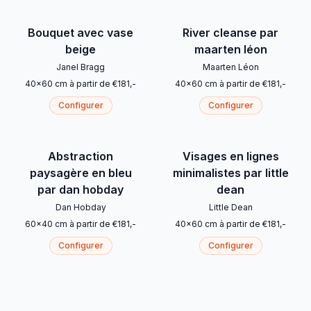
Bouquet avec vase
River cleanse par
beige
maarten léon
Janel Bragg
Maarten Léon
40
x
60
cm
à partir de
€
181
,-
40
x
60
cm
à partir de
€
181
,-
Configurer
Configurer
Abstraction
Visages en lignes
paysagère en bleu
minimalistes par little
par dan hobday
dean
Dan Hobday
Little Dean
60
x
40
cm
à partir de
€
181
,-
40
x
60
cm
à partir de
€
181
,-
Configurer
Configurer