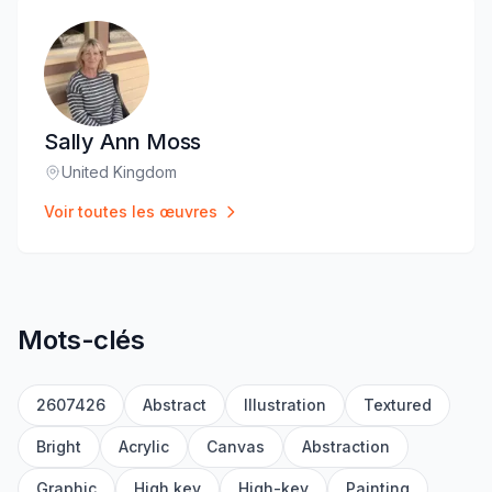
Sally Ann Moss
United Kingdom
Lieu
:
Voir toutes les œuvres
Mots-clés
2607426
Abstract
Illustration
Textured
Bright
Acrylic
Canvas
Abstraction
Graphic
High key
High-key
Painting