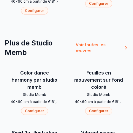
40
x
60
cm
à partir de
€
181
,-
Configurer
Configurer
Plus de Studio
Voir toutes les
Memb
œuvres
Color dance
Feuilles en
harmony par studio
mouvement sur fond
memb
coloré
Studio Memb
Studio Memb
40
x
60
cm
à partir de
€
181
,-
40
x
60
cm
à partir de
€
181
,-
Configurer
Configurer
Swirl 2y, illustration
Vibrant waves,