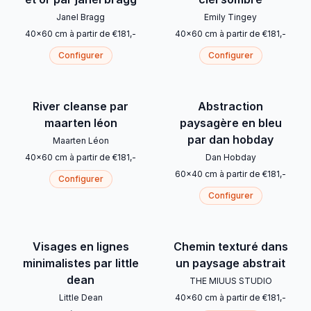
Janel Bragg
Emily Tingey
40
x
60
cm
à partir de
€
181
,-
40
x
60
cm
à partir de
€
181
,-
Configurer
Configurer
River cleanse par
Abstraction
maarten léon
paysagère en bleu
par dan hobday
Maarten Léon
40
x
60
cm
à partir de
€
181
,-
Dan Hobday
60
x
40
cm
à partir de
€
181
,-
Configurer
Configurer
Visages en lignes
Chemin texturé dans
minimalistes par little
un paysage abstrait
dean
THE MIUUS STUDIO
Little Dean
40
x
60
cm
à partir de
€
181
,-