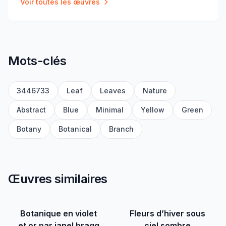
Voir toutes les œuvres
Mots-clés
3446733
Leaf
Leaves
Nature
Abstract
Blue
Minimal
Yellow
Green
Botany
Botanical
Branch
Œuvres similaires
Botanique en violet
Fleurs d’hiver sous
et or par janel bragg
ciel sombre