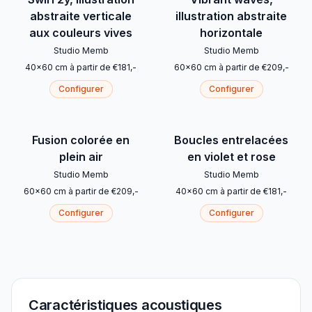
abstraite verticale
illustration abstraite
aux couleurs vives
horizontale
Studio Memb
Studio Memb
40
x
60
cm
à partir de
€
181
,-
60
x
60
cm
à partir de
€
209
,-
Configurer
Configurer
Fusion colorée en
Boucles entrelacées
plein air
en violet et rose
Studio Memb
Studio Memb
60
x
60
cm
à partir de
€
209
,-
40
x
60
cm
à partir de
€
181
,-
Configurer
Configurer
Caractéristiques acoustiques