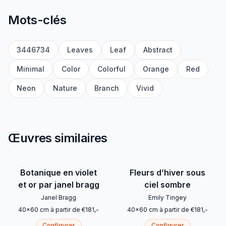
Mots-clés
3446734
Leaves
Leaf
Abstract
Minimal
Color
Colorful
Orange
Red
Neon
Nature
Branch
Vivid
Œuvres similaires
Botanique en violet
Fleurs d’hiver sous
et or par janel bragg
ciel sombre
Janel Bragg
Emily Tingey
40
x
60
cm
à partir de
€
181
,-
40
x
60
cm
à partir de
€
181
,-
Configurer
Configurer