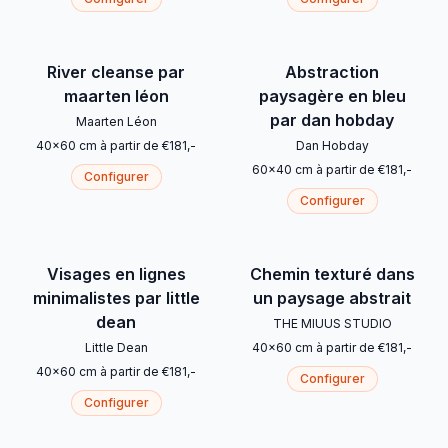
River cleanse par
Abstraction
maarten léon
paysagère en bleu
par dan hobday
Maarten Léon
40
x
60
cm
à partir de
€
181
,-
Dan Hobday
60
x
40
cm
à partir de
€
181
,-
Configurer
Configurer
Visages en lignes
Chemin texturé dans
minimalistes par little
un paysage abstrait
dean
THE MIUUS STUDIO
Little Dean
40
x
60
cm
à partir de
€
181
,-
40
x
60
cm
à partir de
€
181
,-
Configurer
Configurer