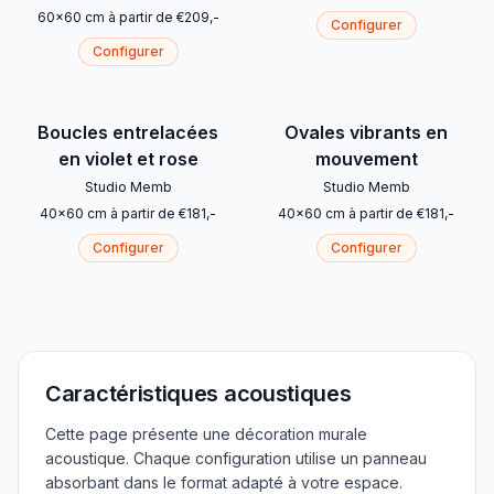
60
x
60
cm
à partir de
€
209
,-
Configurer
Configurer
Boucles entrelacées
Ovales vibrants en
en violet et rose
mouvement
Studio Memb
Studio Memb
40
x
60
cm
à partir de
€
181
,-
40
x
60
cm
à partir de
€
181
,-
Configurer
Configurer
Caractéristiques acoustiques
Cette page présente une décoration murale
acoustique. Chaque configuration utilise un panneau
absorbant dans le format adapté à votre espace.