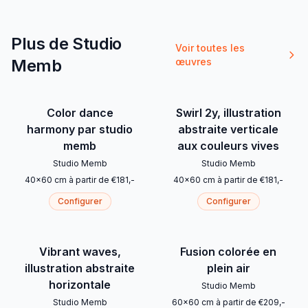
Plus de Studio
Voir toutes les
Memb
œuvres
Color dance
Swirl 2y, illustration
harmony par studio
abstraite verticale
memb
aux couleurs vives
Studio Memb
Studio Memb
40
x
60
cm
à partir de
€
181
,-
40
x
60
cm
à partir de
€
181
,-
Configurer
Configurer
Vibrant waves,
Fusion colorée en
illustration abstraite
plein air
horizontale
Studio Memb
Studio Memb
60
x
60
cm
à partir de
€
209
,-