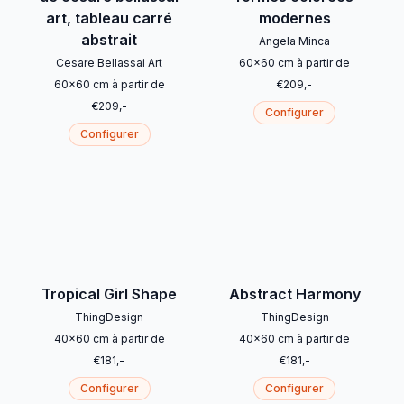
art, tableau carré
modernes
abstrait
Angela Minca
Cesare Bellassai Art
60
x
60
cm
à partir de
60
x
60
cm
à partir de
€
209
,-
€
209
,-
Configurer
Configurer
Tropical Girl Shape
Abstract Harmony
ThingDesign
ThingDesign
40
x
60
cm
à partir de
40
x
60
cm
à partir de
€
181
,-
€
181
,-
Configurer
Configurer