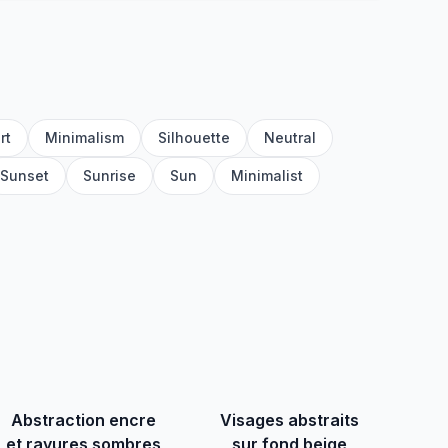
rt
Minimalism
Silhouette
Neutral
Sunset
Sunrise
Sun
Minimalist
Abstraction encre
Visages abstraits
et rayures sombres
sur fond beige