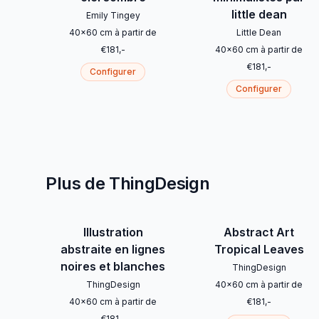
little dean
Emily Tingey
40
x
60
cm
à partir de
Little Dean
€
181
,-
40
x
60
cm
à partir de
€
181
,-
Configurer
Configurer
Plus de ThingDesign
Illustration
Abstract Art
abstraite en lignes
Tropical Leaves
noires et blanches
ThingDesign
ThingDesign
40
x
60
cm
à partir de
40
x
60
cm
à partir de
€
181
,-
€
181
,-