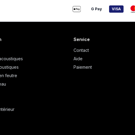
G Pay
VISA
n
Service
Contact
acoustiques
Aide
oustiques
Paiement
en feutre
eau
ntérieur