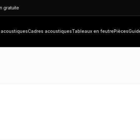
n gratuite
 acoustiques
Cadres acoustiques
Tableaux en feutre
Pièces
Guid