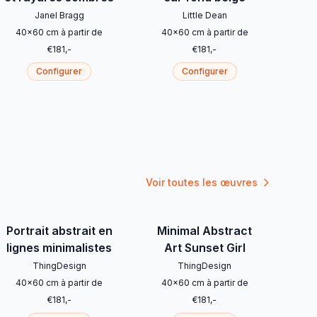
Janel Bragg
Little Dean
40
x
60
cm
à partir de
40
x
60
cm
à partir de
€
181
,-
€
181
,-
Configurer
Configurer
Voir toutes les œuvres
Portrait abstrait en
Minimal Abstract
lignes minimalistes
Art Sunset Girl
ThingDesign
ThingDesign
40
x
60
cm
à partir de
40
x
60
cm
à partir de
€
181
,-
€
181
,-