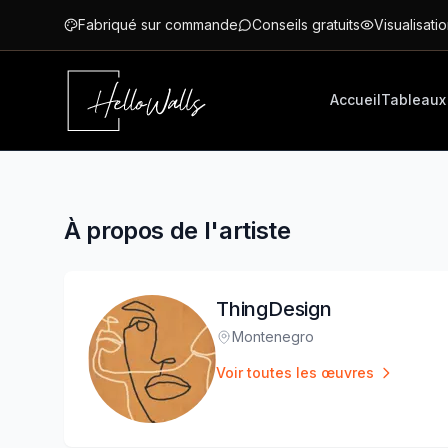
Aller au contenu principal
Fabriqué sur commande
Conseils gratuits
Visualisatio
Accueil
Tableaux
À propos de l'artiste
ThingDesign
Montenegro
Lieu
:
Voir toutes les œuvres