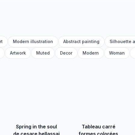
rt
Modern illustration
Abstract painting
Silhouette a
Artwork
Muted
Decor
Modern
Woman
Spring in the soul
Tableau carré
de cesare bellassai
formes colorées