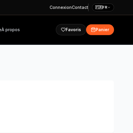
Connexion
Contact
🇫🇷
FR
e
À propos
Favoris
Panier