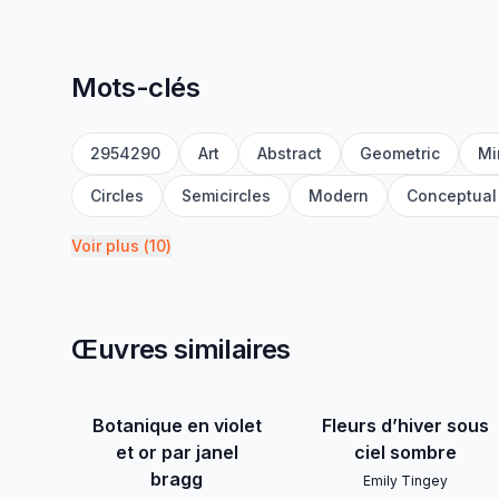
Mots-clés
2954290
Art
Abstract
Geometric
Mi
Circles
Semicircles
Modern
Conceptual
Voir plus
(
10
)
Œuvres similaires
Botanique en violet
Fleurs d’hiver sous
et or par janel
ciel sombre
bragg
Emily Tingey