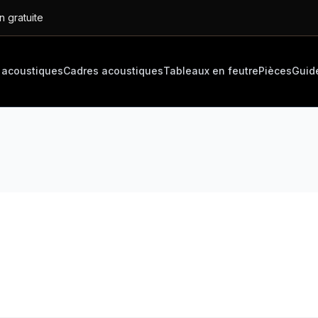
n gratuite
 acoustiques
Cadres acoustiques
Tableaux en feutre
Pièces
Guid