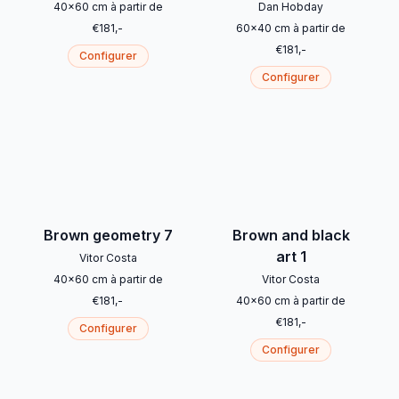
40
x
60
cm
à partir de
Dan Hobday
€
181
,-
60
x
40
cm
à partir de
€
181
,-
Configurer
Configurer
Brown geometry 7
Brown and black
art 1
Vitor Costa
40
x
60
cm
à partir de
Vitor Costa
€
181
,-
40
x
60
cm
à partir de
€
181
,-
Configurer
Configurer