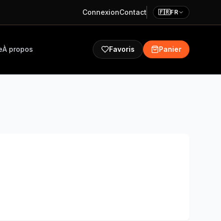
Connexion
Contact
🇫🇷
FR
e
À propos
Favoris
Panier