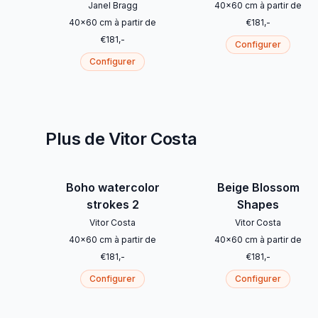
Janel Bragg
40
x
60
cm
à partir de
40
x
60
cm
à partir de
€
181
,-
€
181
,-
Configurer
Configurer
Plus de Vitor Costa
Boho watercolor
Beige Blossom
strokes 2
Shapes
Vitor Costa
Vitor Costa
40
x
60
cm
à partir de
40
x
60
cm
à partir de
€
181
,-
€
181
,-
Configurer
Configurer