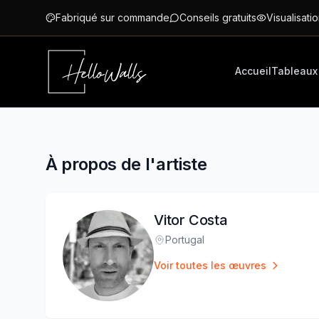
Aller au contenu principal
Fabriqué sur commande
Conseils gratuits
Visualisatio
Accueil
Tableaux
À propos de l'artiste
Vitor Costa
Portugal
Lieu
:
Voir toutes les œuvres