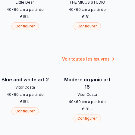
Little Dean
THE MIUUS STUDIO
40
x
60
cm
à partir de
40
x
60
cm
à partir de
€
181
,-
€
181
,-
Configurer
Configurer
Voir toutes les œuvres
Blue and white art 2
Modern organic art
16
Vitor Costa
40
x
60
cm
à partir de
Vitor Costa
€
181
,-
40
x
60
cm
à partir de
€
181
,-
Configurer
Configurer