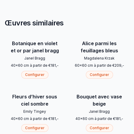
Œuvres similaires
Botanique en violet
Alice parmi les
et or par janel bragg
feuillages bleus
Janel Bragg
Magdalena Krzak
40
x
60
cm
à partir de
€
181
,-
60
x
60
cm
à partir de
€
209
,-
Configurer
Configurer
Fleurs d’hiver sous
Bouquet avec vase
ciel sombre
beige
Emily Tingey
Janel Bragg
40
x
60
cm
à partir de
€
181
,-
40
x
60
cm
à partir de
€
181
,-
Configurer
Configurer