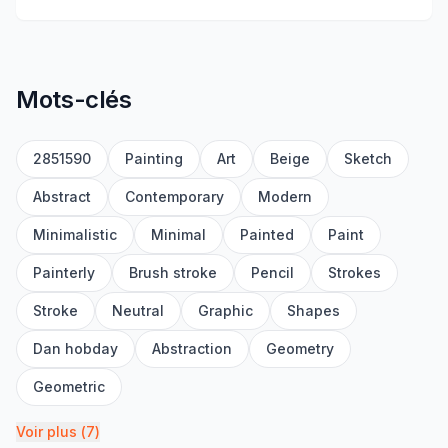
Mots-clés
2851590
Painting
Art
Beige
Sketch
Abstract
Contemporary
Modern
Minimalistic
Minimal
Painted
Paint
Painterly
Brush stroke
Pencil
Strokes
Stroke
Neutral
Graphic
Shapes
Dan hobday
Abstraction
Geometry
Geometric
Voir plus
(
7
)