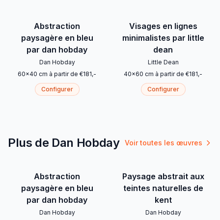
Abstraction
Visages en lignes
paysagère en bleu
minimalistes par little
par dan hobday
dean
Dan Hobday
Little Dean
60
x
40
cm
à partir de
€
181
,-
40
x
60
cm
à partir de
€
181
,-
Configurer
Configurer
Plus de Dan Hobday
Voir toutes les œuvres
Abstraction
Paysage abstrait aux
paysagère en bleu
teintes naturelles de
par dan hobday
kent
Dan Hobday
Dan Hobday