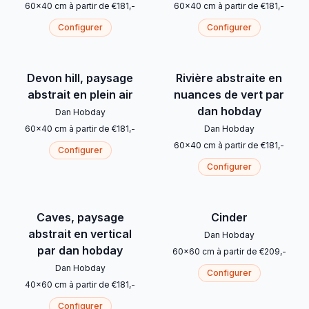
60
x
40
cm
à partir de
€
181
,-
60
x
40
cm
à partir de
€
181
,-
Configurer
Configurer
Devon hill, paysage
Rivière abstraite en
abstrait en plein air
nuances de vert par
dan hobday
Dan Hobday
60
x
40
cm
à partir de
€
181
,-
Dan Hobday
60
x
40
cm
à partir de
€
181
,-
Configurer
Configurer
Caves, paysage
Cinder
abstrait en vertical
Dan Hobday
par dan hobday
60
x
60
cm
à partir de
€
209
,-
Dan Hobday
Configurer
40
x
60
cm
à partir de
€
181
,-
Configurer