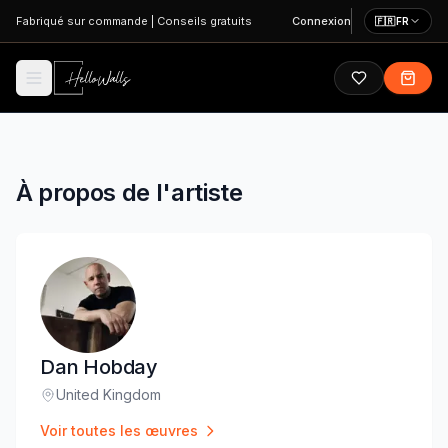
Aller au contenu principal
Fabriqué sur commande
|
Conseils gratuits
Connexion
🇫🇷
FR
À propos de l'artiste
Dan Hobday
United Kingdom
Lieu
:
Voir toutes les œuvres