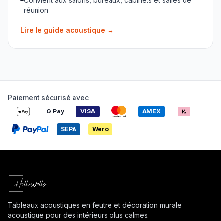
Convient aux salons, bureaux, cabinets et salles de
réunion
Lire le guide acoustique
→
Paiement sécurisé avec
G Pay
VISA
AMEX
SEPA
Wero
Tableaux acoustiques en feutre et décoration murale
acoustique pour des intérieurs plus calmes.