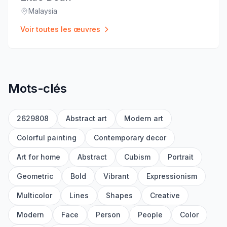
Malaysia
Lieu
:
Voir toutes les œuvres
Mots-clés
2629808
Abstract art
Modern art
Colorful painting
Contemporary decor
Art for home
Abstract
Cubism
Portrait
Geometric
Bold
Vibrant
Expressionism
Multicolor
Lines
Shapes
Creative
Modern
Face
Person
People
Color