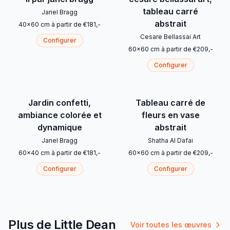
tableau carré
Janel Bragg
abstrait
40
x
60
cm
à partir de
€
181
,-
Cesare Bellassai Art
Configurer
60
x
60
cm
à partir de
€
209
,-
Configurer
Jardin confetti,
Tableau carré de
ambiance colorée et
fleurs en vase
dynamique
abstrait
Janel Bragg
Shatha Al Dafai
60
x
40
cm
à partir de
€
181
,-
60
x
60
cm
à partir de
€
209
,-
Configurer
Configurer
Plus de Little Dean
Voir toutes les œuvres