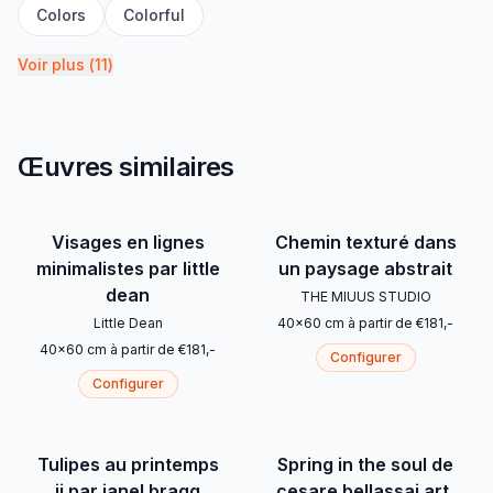
Colors
Colorful
Voir plus
(
11
)
Œuvres similaires
Visages en lignes
Chemin texturé dans
minimalistes par little
un paysage abstrait
dean
THE MIUUS STUDIO
Little Dean
40
x
60
cm
à partir de
€
181
,-
40
x
60
cm
à partir de
€
181
,-
Configurer
Configurer
Tulipes au printemps
Spring in the soul de
ii par janel bragg
cesare bellassai art,