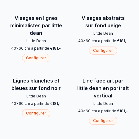
Visages en lignes
Visages abstraits
minimalistes par little
sur fond beige
dean
Little Dean
Little Dean
40
x
60
cm
à partir de
€
181
,-
40
x
60
cm
à partir de
€
181
,-
Configurer
Configurer
Lignes blanches et
Line face art par
bleues sur fond noir
little dean en portrait
vertical
Little Dean
40
x
60
cm
à partir de
€
181
,-
Little Dean
40
x
60
cm
à partir de
€
181
,-
Configurer
Configurer