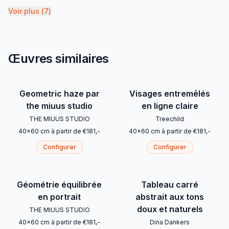
Voir plus
(
7
)
Œuvres similaires
Geometric haze par
Visages entremêlés
the miuus studio
en ligne claire
THE MIUUS STUDIO
Treechild
40
x
60
cm
à partir de
€
181
,-
40
x
60
cm
à partir de
€
181
,-
Configurer
Configurer
Géométrie équilibrée
Tableau carré
en portrait
abstrait aux tons
doux et naturels
THE MIUUS STUDIO
40
x
60
cm
à partir de
€
181
,-
Dina Dankers