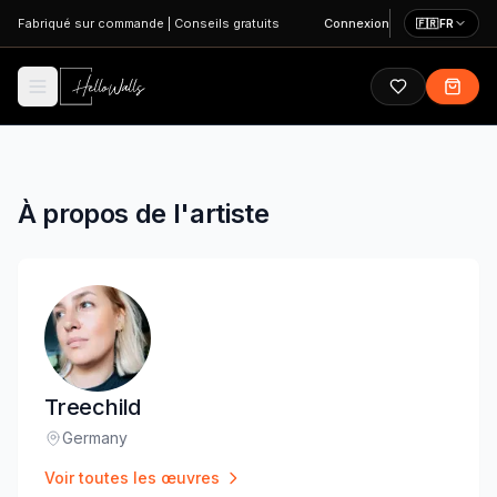
Aller au contenu principal
Fabriqué sur commande
|
Conseils gratuits
Connexion
🇫🇷
FR
À propos de l'artiste
Treechild
Germany
Lieu
:
Voir toutes les œuvres