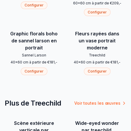
60
x
60
cm
à partir de
€
209
,-
Configurer
Configurer
Graphic florals boho
Fleurs rayées dans
de sannel larson en
un vase portrait
portrait
moderne
Sannel Larson
Treechild
40
x
60
cm
à partir de
€
181
,-
40
x
60
cm
à partir de
€
181
,-
Configurer
Configurer
Plus de Treechild
Voir toutes les œuvres
Scène extérieure
Wide-eyed wonder
verticale par
par treechild,