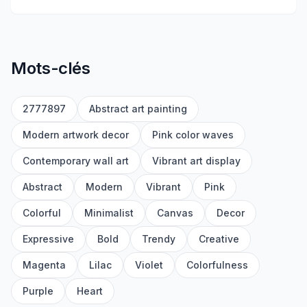
Mots-clés
2777897
Abstract art painting
Modern artwork decor
Pink color waves
Contemporary wall art
Vibrant art display
Abstract
Modern
Vibrant
Pink
Colorful
Minimalist
Canvas
Decor
Expressive
Bold
Trendy
Creative
Magenta
Lilac
Violet
Colorfulness
Purple
Heart