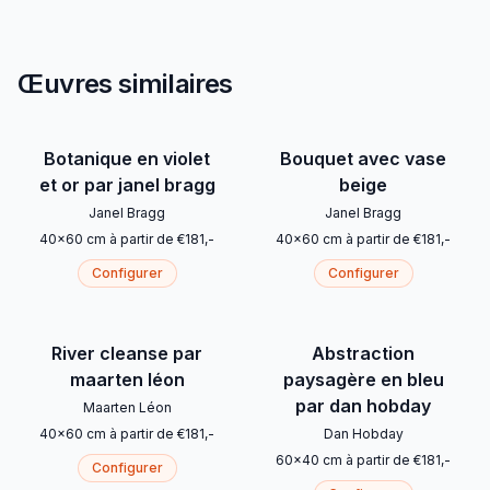
Œuvres similaires
Botanique en violet
Bouquet avec vase
et or par janel bragg
beige
Janel Bragg
Janel Bragg
40
x
60
cm
à partir de
€
181
,-
40
x
60
cm
à partir de
€
181
,-
Configurer
Configurer
River cleanse par
Abstraction
maarten léon
paysagère en bleu
par dan hobday
Maarten Léon
40
x
60
cm
à partir de
€
181
,-
Dan Hobday
60
x
40
cm
à partir de
€
181
,-
Configurer