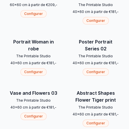
60
x
60
cm
à partir de
€
209
,-
The Printable Studio
40
x
60
cm
à partir de
€
181
,-
Configurer
Configurer
Portrait Woman in
Poster Portrait
robe
Series 02
The Printable Studio
The Printable Studio
40
x
60
cm
à partir de
€
181
,-
40
x
60
cm
à partir de
€
181
,-
Configurer
Configurer
Vase and Flowers 03
Abstract Shapes
Flower Tiger print
The Printable Studio
40
x
60
cm
à partir de
€
181
,-
The Printable Studio
40
x
60
cm
à partir de
€
181
,-
Configurer
Configurer