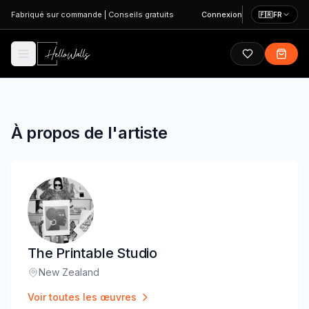
Aller au contenu principal
Fabriqué sur commande
|
Conseils gratuits
Connexion
🇫🇷
FR
À propos de l'artiste
The Printable Studio
New Zealand
Lieu
:
Voir toutes les œuvres