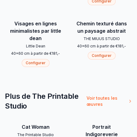
Configurer
Visages en lignes
Chemin texturé dans
minimalistes par little
un paysage abstrait
dean
THE MIUUS STUDIO
Little Dean
40
x
60
cm
à partir de
€
181
,-
40
x
60
cm
à partir de
€
181
,-
Configurer
Configurer
Plus de The Printable
Voir toutes les
Studio
œuvres
Cat Woman
Portrait
Indigoreverie
The Printable Studio