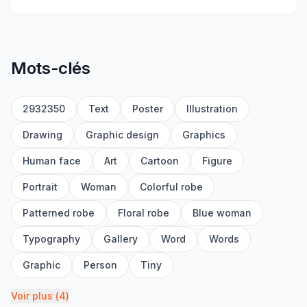
Mots-clés
2932350
Text
Poster
Illustration
Drawing
Graphic design
Graphics
Human face
Art
Cartoon
Figure
Portrait
Woman
Colorful robe
Patterned robe
Floral robe
Blue woman
Typography
Gallery
Word
Words
Graphic
Person
Tiny
Voir plus
(
4
)