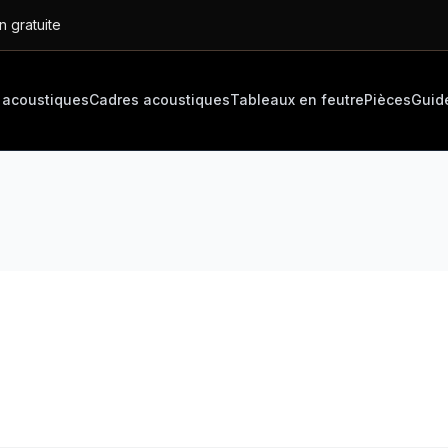
n gratuite
 acoustiques
Cadres acoustiques
Tableaux en feutre
Pièces
Guid