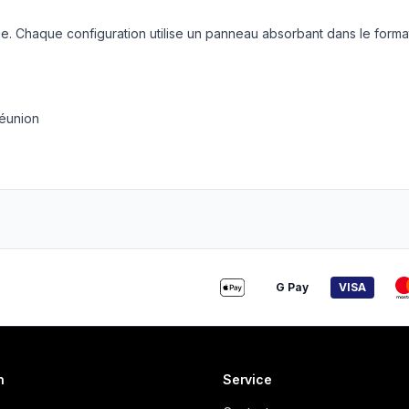
. Chaque configuration utilise un panneau absorbant dans le forma
réunion
G Pay
VISA
n
Service