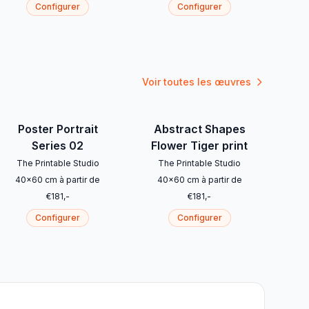
Configurer
Configurer
Voir toutes les œuvres
Poster Portrait
Abstract Shapes
Series 02
Flower Tiger print
The Printable Studio
The Printable Studio
40
x
60
cm
à partir de
40
x
60
cm
à partir de
€
181
,-
€
181
,-
Configurer
Configurer