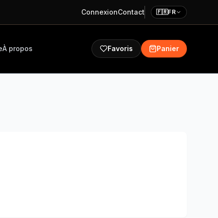
Connexion
Contact
🇫🇷
FR
e
À propos
Favoris
Panier