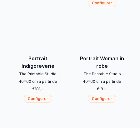
Configurer
Portrait
Portrait Woman in
Indigoreverie
robe
The Printable Studio
The Printable Studio
40
x
60
cm
à partir de
40
x
60
cm
à partir de
€
181
,-
€
181
,-
Configurer
Configurer