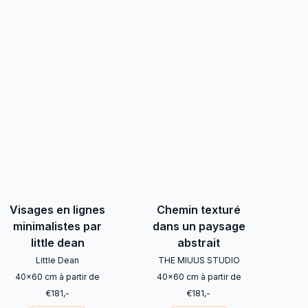
Visages en lignes
Chemin texturé
minimalistes par
dans un paysage
little dean
abstrait
Little Dean
THE MIUUS STUDIO
40
x
60
cm
à partir de
40
x
60
cm
à partir de
€
181
,-
€
181
,-