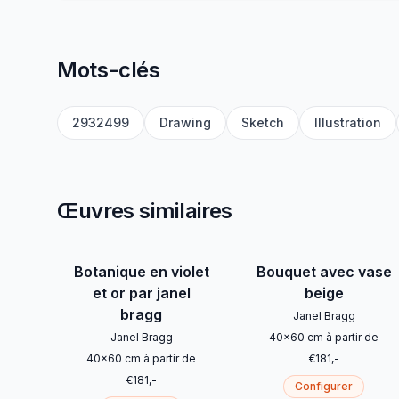
Mots-clés
2932499
Drawing
Sketch
Illustration
Œuvres similaires
Botanique en violet
Bouquet avec vase
et or par janel
beige
bragg
Janel Bragg
Janel Bragg
40
x
60
cm
à partir de
40
x
60
cm
à partir de
€
181
,-
€
181
,-
Configurer