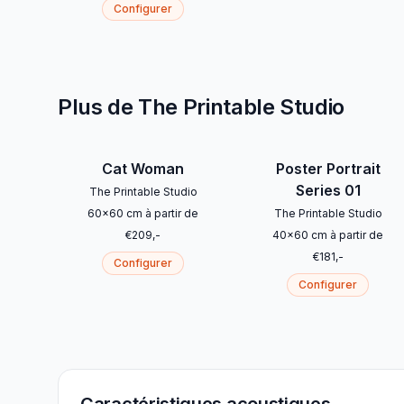
Configurer
Plus de The Printable Studio
Cat Woman
Poster Portrait
Series 01
The Printable Studio
60
x
60
cm
à partir de
The Printable Studio
€
209
,-
40
x
60
cm
à partir de
€
181
,-
Configurer
Configurer
Caractéristiques acoustiques