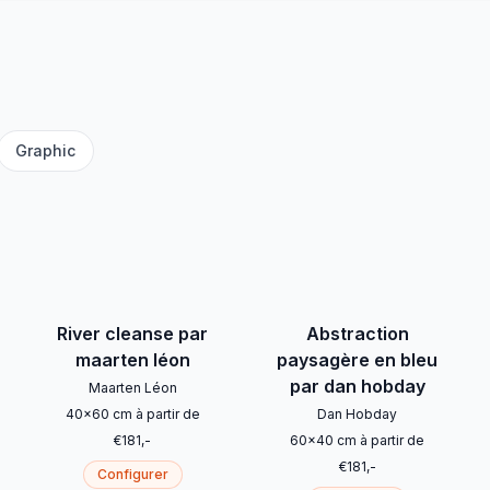
Graphic
River cleanse par
Abstraction
maarten léon
paysagère en bleu
par dan hobday
Maarten Léon
40
x
60
cm
à partir de
Dan Hobday
€
181
,-
60
x
40
cm
à partir de
€
181
,-
Configurer