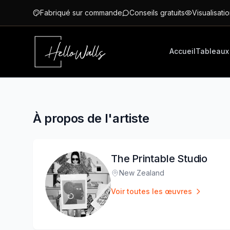
Aller au contenu principal
Fabriqué sur commande
Conseils gratuits
Visualisatio
Accueil
Tableaux
À propos de l'artiste
The Printable Studio
New Zealand
Lieu
:
Voir toutes les œuvres