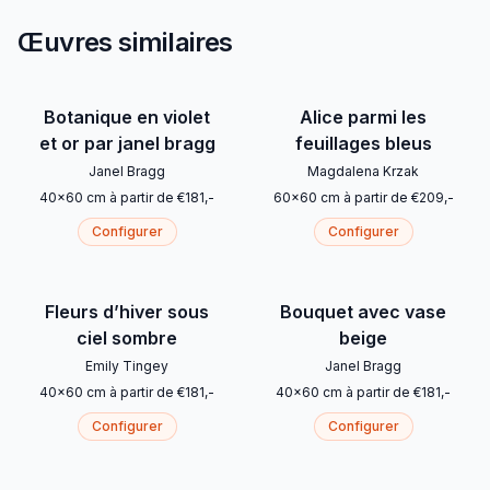
Œuvres similaires
Botanique en violet
Alice parmi les
et or par janel bragg
feuillages bleus
Janel Bragg
Magdalena Krzak
40
x
60
cm
à partir de
€
181
,-
60
x
60
cm
à partir de
€
209
,-
Configurer
Configurer
Fleurs d’hiver sous
Bouquet avec vase
ciel sombre
beige
Emily Tingey
Janel Bragg
40
x
60
cm
à partir de
€
181
,-
40
x
60
cm
à partir de
€
181
,-
Configurer
Configurer