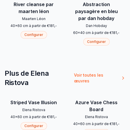
River cleanse par
Abstraction
maarten léon
paysagère en bleu
par dan hobday
Maarten Léon
40
x
60
cm
à partir de
€
181
,-
Dan Hobday
60
x
40
cm
à partir de
€
181
,-
Configurer
Configurer
Plus de Elena
Voir toutes les
Ristova
œuvres
Striped Vase Illusion
Azure Vase Chess
Board
Elena Ristova
40
x
60
cm
à partir de
€
181
,-
Elena Ristova
40
x
60
cm
à partir de
€
181
,-
Configurer