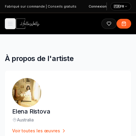
Aller au contenu principal
Fabriqué sur commande
|
Conseils gratuits
Connexion
🇫🇷
FR
À propos de l'artiste
Elena Ristova
Australia
Lieu
:
Voir toutes les œuvres