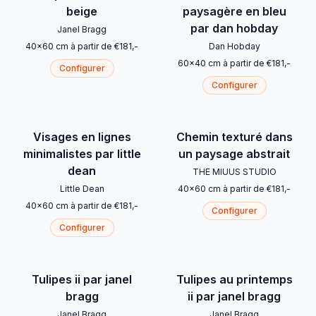
beige
paysagère en bleu
par dan hobday
Janel Bragg
40
x
60
cm
à partir de
€
181
,-
Dan Hobday
60
x
40
cm
à partir de
€
181
,-
Configurer
Configurer
Visages en lignes
Chemin texturé dans
minimalistes par little
un paysage abstrait
dean
THE MIUUS STUDIO
Little Dean
40
x
60
cm
à partir de
€
181
,-
40
x
60
cm
à partir de
€
181
,-
Configurer
Configurer
Tulipes ii par janel
Tulipes au printemps
bragg
ii par janel bragg
Janel Bragg
Janel Bragg