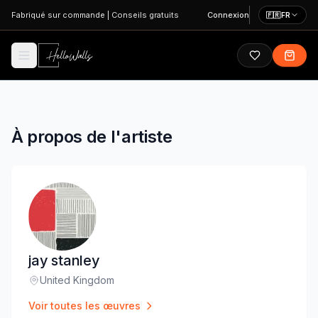
Aller au contenu principal
Fabriqué sur commande
|
Conseils gratuits
Connexion
🇫🇷
FR
À propos de l'artiste
jay stanley
United Kingdom
Lieu
:
Voir toutes les œuvres