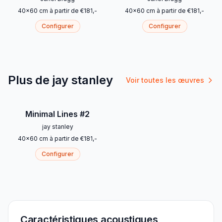
40
x
60
cm
à partir de
€
181
,-
40
x
60
cm
à partir de
€
181
,-
Configurer
Configurer
Plus de jay stanley
Voir toutes les œuvres
Minimal Lines #2
jay stanley
40
x
60
cm
à partir de
€
181
,-
Configurer
Caractéristiques acoustiques