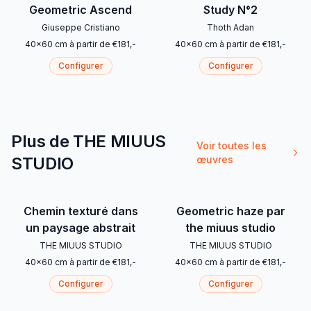
Geometric Ascend
Study N°2
Giuseppe Cristiano
Thoth Adan
40
x
60
cm
à partir de
€
181
,-
40
x
60
cm
à partir de
€
181
,-
Configurer
Configurer
Plus de THE MIUUS
Voir toutes les
STUDIO
œuvres
Chemin texturé dans
Geometric haze par
un paysage abstrait
the miuus studio
THE MIUUS STUDIO
THE MIUUS STUDIO
40
x
60
cm
à partir de
€
181
,-
40
x
60
cm
à partir de
€
181
,-
Configurer
Configurer