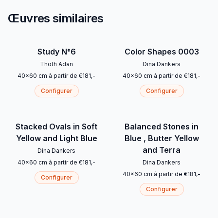
Œuvres similaires
Study N°6
Color Shapes 0003
Thoth Adan
Dina Dankers
40
x
60
cm
à partir de
€
181
,-
40
x
60
cm
à partir de
€
181
,-
Configurer
Configurer
Stacked Ovals in Soft
Balanced Stones in
Yellow and Light Blue
Blue , Butter Yellow
and Terra
Dina Dankers
40
x
60
cm
à partir de
€
181
,-
Dina Dankers
40
x
60
cm
à partir de
€
181
,-
Configurer
Configurer