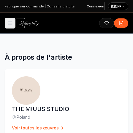
Aller au contenu principal
Fabriqué sur commande
|
Conseils gratuits
Connexion
🇫🇷
FR
À propos de l'artiste
THE MIUUS STUDIO
Poland
Lieu
:
Voir toutes les œuvres