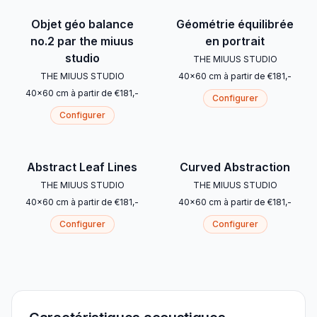
Objet géo balance
Géométrie équilibrée
no.2 par the miuus
en portrait
studio
THE MIUUS STUDIO
THE MIUUS STUDIO
40
x
60
cm
à partir de
€
181
,-
40
x
60
cm
à partir de
€
181
,-
Configurer
Configurer
Abstract Leaf Lines
Curved Abstraction
THE MIUUS STUDIO
THE MIUUS STUDIO
40
x
60
cm
à partir de
€
181
,-
40
x
60
cm
à partir de
€
181
,-
Configurer
Configurer