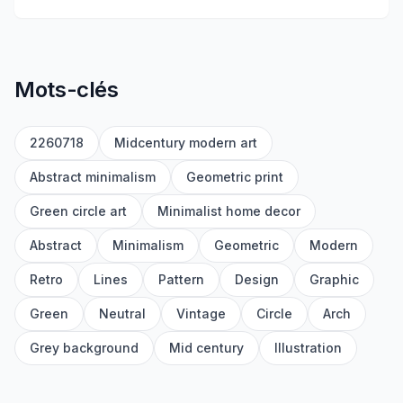
Mots-clés
2260718
Midcentury modern art
Abstract minimalism
Geometric print
Green circle art
Minimalist home decor
Abstract
Minimalism
Geometric
Modern
Retro
Lines
Pattern
Design
Graphic
Green
Neutral
Vintage
Circle
Arch
Grey background
Mid century
Illustration