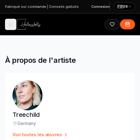
Aller au contenu principal
Fabriqué sur commande
|
Conseils gratuits
Connexion
🇫🇷
FR
À propos de l'artiste
Treechild
Germany
Lieu
:
Voir toutes les œuvres