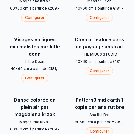
Magdalena Krzak
Maarten Léon
60
x
60
cm
à partir de
€
209
,-
40
x
60
cm
à partir de
€
181
,-
Configurer
Configurer
Visages en lignes
Chemin texturé dans
minimalistes par little
un paysage abstrait
dean
THE MIUUS STUDIO
Little Dean
40
x
60
cm
à partir de
€
181
,-
40
x
60
cm
à partir de
€
181
,-
Configurer
Configurer
Danse colorée en
Pattern3 mid earth 1
plein air par
kopie par ana rut bre
magdalena krzak
Ana Rut Bre
Magdalena Krzak
60
x
60
cm
à partir de
€
209
,-
60
x
60
cm
à partir de
€
209
,-
Configurer