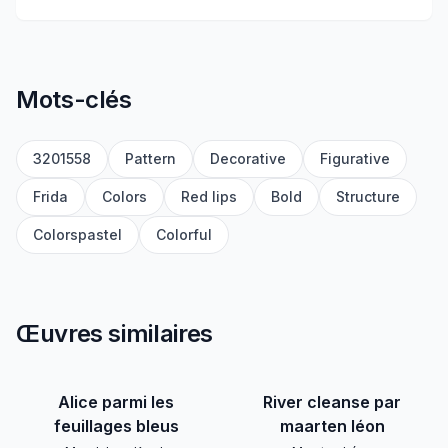
Mots-clés
3201558
Pattern
Decorative
Figurative
Frida
Colors
Red lips
Bold
Structure
Colorspastel
Colorful
Œuvres similaires
Alice parmi les
River cleanse par
feuillages bleus
maarten léon