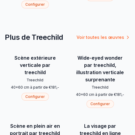
Configurer
Plus de Treechild
Voir toutes les œuvres
Scène extérieure
Wide-eyed wonder
verticale par
par treechild,
treechild
illustration verticale
surprenante
Treechild
40
x
60
cm
à partir de
€
181
,-
Treechild
40
x
60
cm
à partir de
€
181
,-
Configurer
Configurer
Scène en plein air en
La visage par
portrait par treechild
treechild en ligne