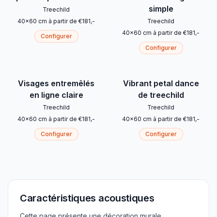
simple
Treechild
40
x
60
cm
à partir de
€
181
,-
Treechild
40
x
60
cm
à partir de
€
181
,-
Configurer
Configurer
Visages entremêlés
Vibrant petal dance
en ligne claire
de treechild
Treechild
Treechild
40
x
60
cm
à partir de
€
181
,-
40
x
60
cm
à partir de
€
181
,-
Configurer
Configurer
Caractéristiques acoustiques
Cette page présente une décoration murale