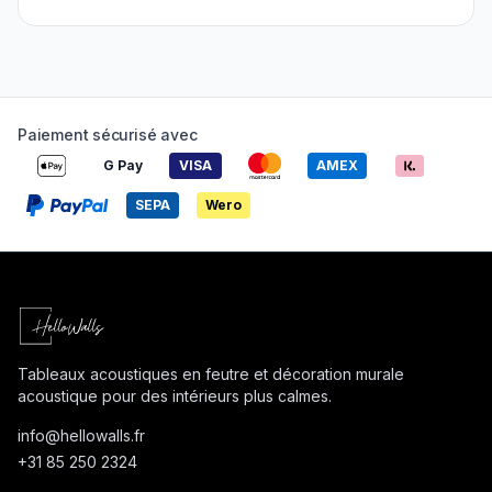
Paiement sécurisé avec
G Pay
VISA
AMEX
SEPA
Wero
Tableaux acoustiques en feutre et décoration murale
acoustique pour des intérieurs plus calmes.
info@
hellowalls.fr
+31 85 250 2324