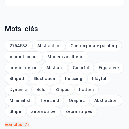
Mots-clés
2754638
Abstract art
Contemporary painting
Vibrant colors
Modern aesthetic
Interior decor
Abstract
Colorful
Figurative
Striped
Illustration
Relaxing
Playful
Dynamic
Bold
Stripes
Pattern
Minimalist
Treechild
Graphic
Abstraction
Stripe
Zebra stripe
Zebra stripes
Voir plus
(
7
)