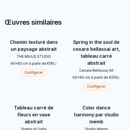
Œuvres similaires
Chemin texturé dans
Spring in the soul de
un paysage abstrait
cesare bellassai art,
tableau carré
THE MIUUS STUDIO
abstrait
40
x
60
cm
à partir de
€
181
,-
Cesare Bellassai Art
Configurer
60
x
60
cm
à partir de
€
209
,-
Configurer
Tableau carré de
Color dance
fleurs en vase
harmony par studio
abstrait
memb
Shatha Al Dafai
Studio Memb