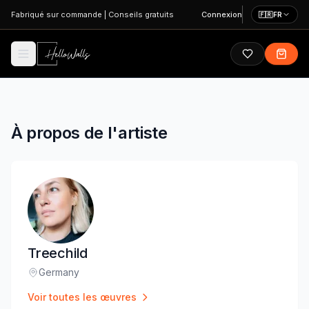
Aller au contenu principal
Fabriqué sur commande
|
Conseils gratuits
Connexion
🇫🇷
FR
À propos de l'artiste
Treechild
Germany
Lieu
:
Voir toutes les œuvres