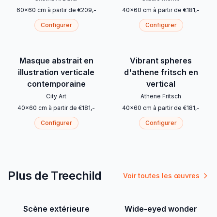
60
x
60
cm
à partir de
€
209
,-
40
x
60
cm
à partir de
€
181
,-
Configurer
Configurer
Masque abstrait en
Vibrant spheres
illustration verticale
d'athene fritsch en
contemporaine
vertical
City Art
Athene Fritsch
40
x
60
cm
à partir de
€
181
,-
40
x
60
cm
à partir de
€
181
,-
Configurer
Configurer
Plus de Treechild
Voir toutes les œuvres
Scène extérieure
Wide-eyed wonder