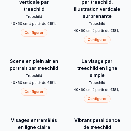
verticale par
par treechild,
treechild
illustration verticale
surprenante
Treechild
40
x
60
cm
à partir de
€
181
,-
Treechild
40
x
60
cm
à partir de
€
181
,-
Configurer
Configurer
Scène en plein air en
La visage par
portrait par treechild
treechild en ligne
simple
Treechild
40
x
60
cm
à partir de
€
181
,-
Treechild
40
x
60
cm
à partir de
€
181
,-
Configurer
Configurer
Visages entremêlés
Vibrant petal dance
en ligne claire
de treechild