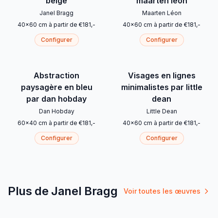
beige
maarten léon
Janel Bragg
Maarten Léon
40
x
60
cm
à partir de
€
181
,-
40
x
60
cm
à partir de
€
181
,-
Configurer
Configurer
Abstraction
Visages en lignes
paysagère en bleu
minimalistes par little
par dan hobday
dean
Dan Hobday
Little Dean
60
x
40
cm
à partir de
€
181
,-
40
x
60
cm
à partir de
€
181
,-
Configurer
Configurer
Plus de Janel Bragg
Voir toutes les œuvres