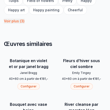
Tulips
Field of flowers
Pretty
Happy
Happy art
Happy painting
Cheerful
Voir plus
(
3
)
Œuvres similaires
Botanique en violet
Fleurs d’hiver sous
et or par janel bragg
ciel sombre
Janel Bragg
Emily Tingey
40
x
60
cm
à partir de
€
181
,-
40
x
60
cm
à partir de
€
181
,-
Configurer
Configurer
Bouquet avec vase
River cleanse par