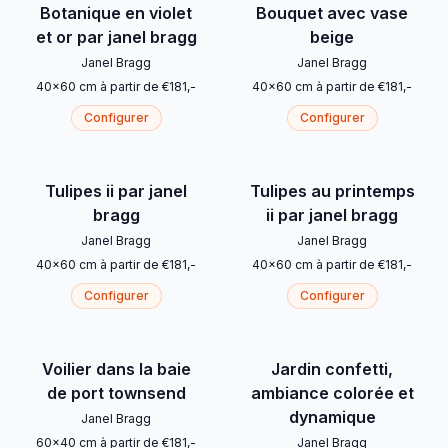
Botanique en violet
Bouquet avec vase
et or par janel bragg
beige
Janel Bragg
Janel Bragg
40
x
60
cm
à partir de
€
181
,-
40
x
60
cm
à partir de
€
181
,-
Configurer
Configurer
Tulipes ii par janel
Tulipes au printemps
bragg
ii par janel bragg
Janel Bragg
Janel Bragg
40
x
60
cm
à partir de
€
181
,-
40
x
60
cm
à partir de
€
181
,-
Configurer
Configurer
Voilier dans la baie
Jardin confetti,
de port townsend
ambiance colorée et
dynamique
Janel Bragg
60
x
40
cm
à partir de
€
181
,-
Janel Bragg