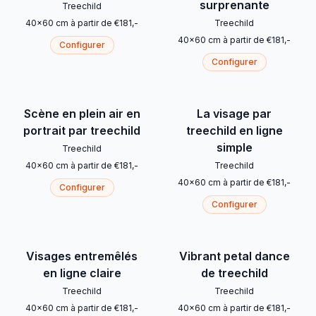
surprenante
Treechild
40
x
60
cm
à partir de
€
181
,-
Treechild
40
x
60
cm
à partir de
€
181
,-
Configurer
Configurer
Scène en plein air en
La visage par
portrait par treechild
treechild en ligne
simple
Treechild
40
x
60
cm
à partir de
€
181
,-
Treechild
40
x
60
cm
à partir de
€
181
,-
Configurer
Configurer
Visages entremêlés
Vibrant petal dance
en ligne claire
de treechild
Treechild
Treechild
40
x
60
cm
à partir de
€
181
,-
40
x
60
cm
à partir de
€
181
,-