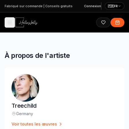
Aller au contenu principal
Fabriqué sur commande
|
Conseils gratuits
Connexion
🇫🇷
FR
À propos de l'artiste
Treechild
Germany
Lieu
:
Voir toutes les œuvres