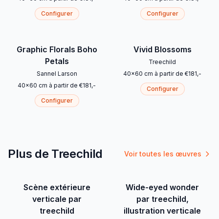
Configurer
Configurer
Graphic Florals Boho
Vivid Blossoms
Petals
Treechild
Sannel Larson
40
x
60
cm
à partir de
€
181
,-
40
x
60
cm
à partir de
€
181
,-
Configurer
Configurer
Plus de Treechild
Voir toutes les œuvres
Scène extérieure
Wide-eyed wonder
verticale par
par treechild,
treechild
illustration verticale