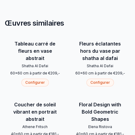
Œuvres similaires
Tableau carré de
Fleurs éclatantes
fleurs en vase
hors du vase par
abstrait
shatha al dafai
Shatha Al Dafai
Shatha Al Dafai
60
x
60
cm
à partir de
€
209
,-
60
x
60
cm
à partir de
€
209
,-
Configurer
Configurer
Coucher de soleil
Floral Design with
vibrant en portrait
Bold Geometric
abstrait
Shapes
Athene Fritsch
Elena Ristova
40
x
60
cm
à partir de
€
181
,-
40
x
60
cm
à partir de
€
181
,-