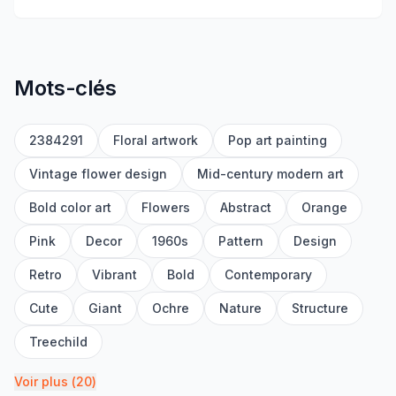
Mots-clés
2384291
Floral artwork
Pop art painting
Vintage flower design
Mid-century modern art
Bold color art
Flowers
Abstract
Orange
Pink
Decor
1960s
Pattern
Design
Retro
Vibrant
Bold
Contemporary
Cute
Giant
Ochre
Nature
Structure
Treechild
Voir plus
(
20
)