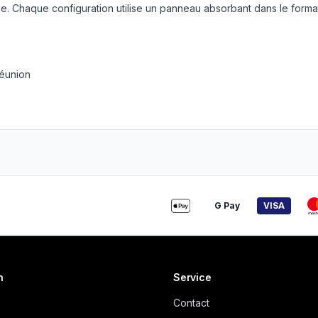
. Chaque configuration utilise un panneau absorbant dans le forma
réunion
G Pay
VISA
n
Service
Contact