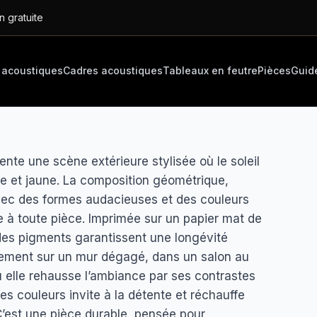
n gratuite
 acoustiques
Cadres acoustiques
Tableaux en feutre
Pièces
Guid
sente une scène extérieure stylisée où le soleil
e et jaune. La composition géométrique,
vec des formes audacieuses et des couleurs
 à toute pièce. Imprimée sur un papier mat de
s des pigments garantissent une longévité
alement sur un mur dégagé, dans un salon au
 elle rehausse l’ambiance par ses contrastes
es couleurs invite à la détente et réchauffe
C’est une pièce durable, pensée pour