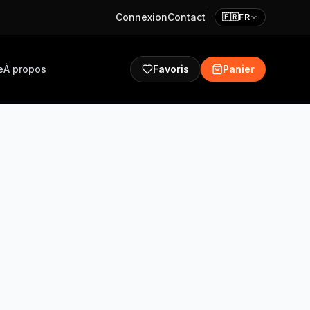
Connexion
Contact
🇫🇷
FR
e
À propos
Favoris
Panier