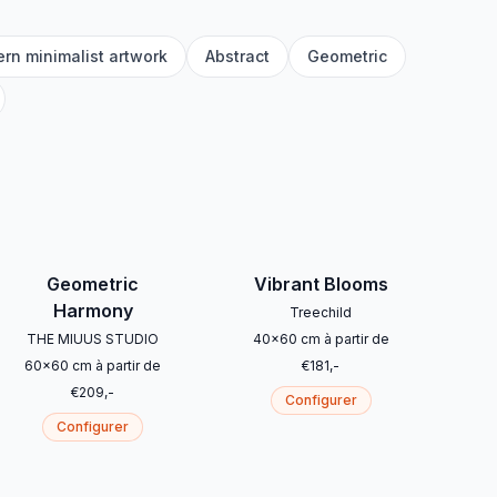
rn minimalist artwork
Abstract
Geometric
Geometric
Vibrant Blooms
Harmony
Treechild
THE MIUUS STUDIO
40
x
60
cm
à partir de
60
x
60
cm
à partir de
€
181
,-
€
209
,-
Configurer
Configurer