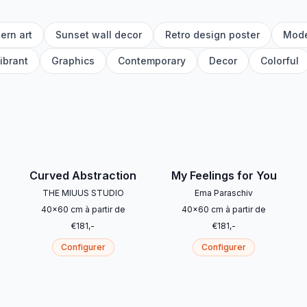
ern art
Sunset wall decor
Retro design poster
Mode
ibrant
Graphics
Contemporary
Decor
Colorful
Curved Abstraction
My Feelings for You
THE MIUUS STUDIO
Ema Paraschiv
40
x
60
cm
à partir de
40
x
60
cm
à partir de
€
181
,-
€
181
,-
Configurer
Configurer