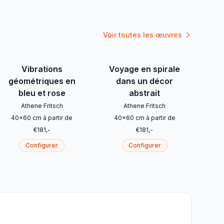
Voir toutes les œuvres
Vibrations
Voyage en spirale
géométriques en
dans un décor
bleu et rose
abstrait
Athene Fritsch
Athene Fritsch
40
x
60
cm
à partir de
40
x
60
cm
à partir de
€
181
,-
€
181
,-
Configurer
Configurer