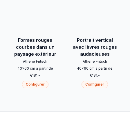
Formes rouges
Portrait vertical
courbes dans un
avec lèvres rouges
paysage extérieur
audacieuses
Athene Fritsch
Athene Fritsch
40
x
60
cm
à partir de
40
x
60
cm
à partir de
€
181
,-
€
181
,-
Configurer
Configurer