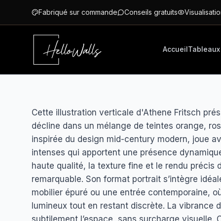
Aller au contenu principal
Fabriqué sur commande
Conseils gratuits
Visualisatio
Accueil
Tableaux
Cette illustration verticale d'Athene Fritsch pré
décline dans un mélange de teintes orange, ros
inspirée du design mid-century modern, joue a
intenses qui apportent une présence dynamique
haute qualité, la texture fine et le rendu préci
remarquable. Son format portrait s’intègre idé
mobilier épuré ou une entrée contemporaine, où
lumineux tout en restant discrète. La vibrance d
subtilement l’espace, sans surcharge visuelle. 