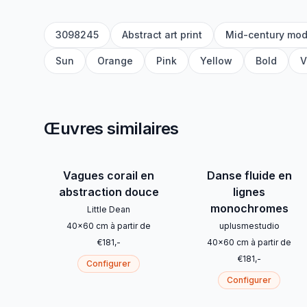
3098245
Abstract art print
Mid-century mod
Sun
Orange
Pink
Yellow
Bold
V
Œuvres similaires
Vagues corail en
Danse fluide en
abstraction douce
lignes
monochromes
Little Dean
40
x
60
cm
à partir de
uplusmestudio
€
181
,-
40
x
60
cm
à partir de
€
181
,-
Configurer
Configurer