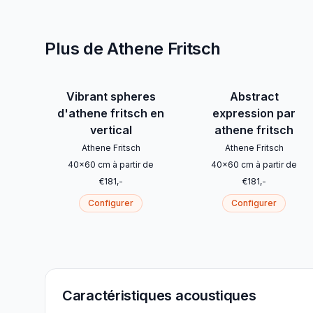
Plus de Athene Fritsch
Vibrant spheres
Abstract
d'athene fritsch en
expression par
vertical
athene fritsch
Athene Fritsch
Athene Fritsch
40
x
60
cm
à partir de
40
x
60
cm
à partir de
€
181
,-
€
181
,-
Configurer
Configurer
Caractéristiques acoustiques