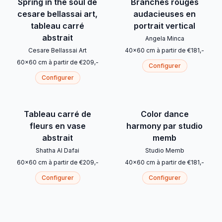
Spring in the soul de
Branches rouges
cesare bellassai art,
audacieuses en
tableau carré
portrait vertical
abstrait
Angela Minca
Cesare Bellassai Art
40
x
60
cm
à partir de
€
181
,-
60
x
60
cm
à partir de
€
209
,-
Configurer
Configurer
Tableau carré de
Color dance
fleurs en vase
harmony par studio
abstrait
memb
Shatha Al Dafai
Studio Memb
60
x
60
cm
à partir de
€
209
,-
40
x
60
cm
à partir de
€
181
,-
Configurer
Configurer