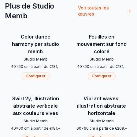
Plus de Studio
Voir toutes les
Memb
œuvres
Color dance
Feuilles en
harmony par studio
mouvement sur fond
memb
coloré
Studio Memb
Studio Memb
40
x
60
cm
à partir de
€
181
,-
40
x
60
cm
à partir de
€
181
,-
Configurer
Configurer
Swirl 2y, illustration
Vibrant waves,
abstraite verticale
illustration abstraite
aux couleurs vives
horizontale
Studio Memb
Studio Memb
40
x
60
cm
à partir de
€
181
,-
60
x
60
cm
à partir de
€
209
,-