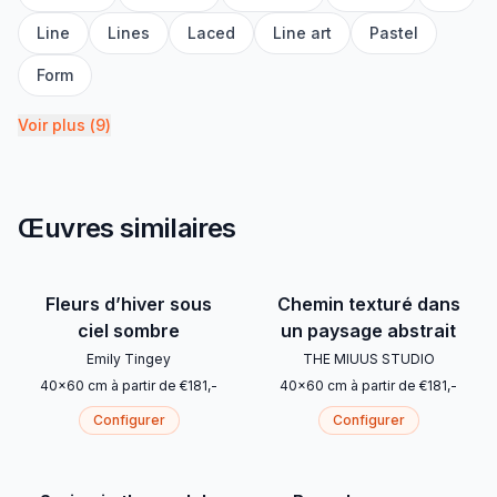
Line
Lines
Laced
Line art
Pastel
Form
Voir plus
(
9
)
Œuvres similaires
Fleurs d’hiver sous
Chemin texturé dans
ciel sombre
un paysage abstrait
Emily Tingey
THE MIUUS STUDIO
40
x
60
cm
à partir de
€
181
,-
40
x
60
cm
à partir de
€
181
,-
Configurer
Configurer