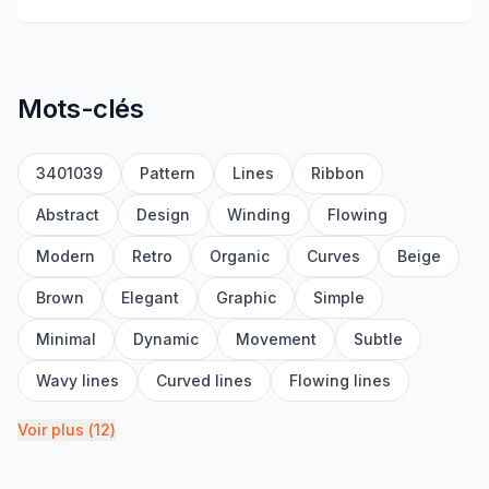
Mots-clés
3401039
Pattern
Lines
Ribbon
Abstract
Design
Winding
Flowing
Modern
Retro
Organic
Curves
Beige
Brown
Elegant
Graphic
Simple
Minimal
Dynamic
Movement
Subtle
Wavy lines
Curved lines
Flowing lines
Voir plus
(
12
)