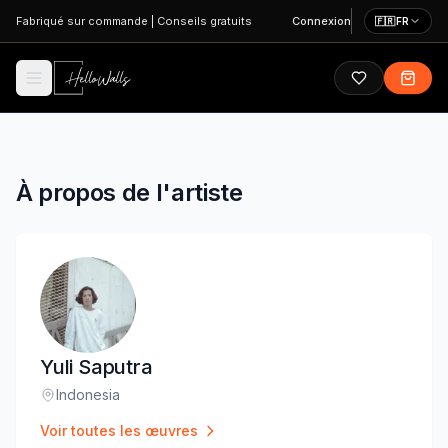
Aller au contenu principal
Fabriqué sur commande
|
Conseils gratuits
Connexion
🇫🇷
FR
À propos de l'artiste
Yuli Saputra
Indonesia
Lieu
:
Voir toutes les œuvres