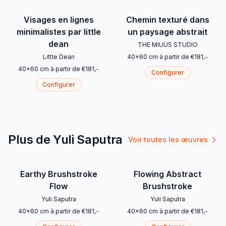
Visages en lignes
Chemin texturé dans
minimalistes par little
un paysage abstrait
dean
THE MIUUS STUDIO
Little Dean
40
x
60
cm
à partir de
€
181
,-
40
x
60
cm
à partir de
€
181
,-
Configurer
Configurer
Plus de Yuli Saputra
Voir toutes les œuvres
Earthy Brushstroke
Flowing Abstract
Flow
Brushstroke
Yuli Saputra
Yuli Saputra
40
x
60
cm
à partir de
€
181
,-
40
x
60
cm
à partir de
€
181
,-