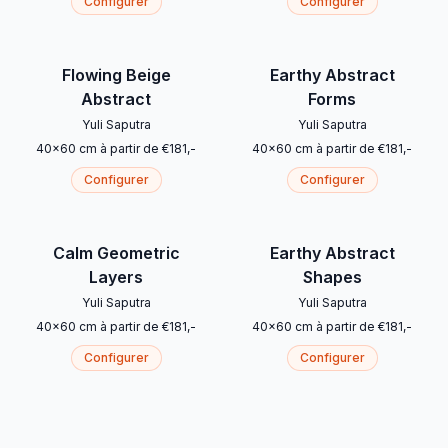
Configurer
Configurer
Flowing Beige
Earthy Abstract
Abstract
Forms
Yuli Saputra
Yuli Saputra
40
x
60
cm
à partir de
€
181
,-
40
x
60
cm
à partir de
€
181
,-
Configurer
Configurer
Calm Geometric
Earthy Abstract
Layers
Shapes
Yuli Saputra
Yuli Saputra
40
x
60
cm
à partir de
€
181
,-
40
x
60
cm
à partir de
€
181
,-
Configurer
Configurer