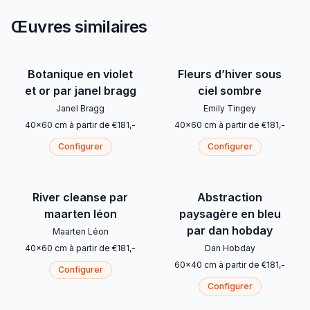
Œuvres similaires
Botanique en violet
Fleurs d’hiver sous
et or par janel bragg
ciel sombre
Janel Bragg
Emily Tingey
40
x
60
cm
à partir de
€
181
,-
40
x
60
cm
à partir de
€
181
,-
Configurer
Configurer
River cleanse par
Abstraction
maarten léon
paysagère en bleu
par dan hobday
Maarten Léon
40
x
60
cm
à partir de
€
181
,-
Dan Hobday
60
x
40
cm
à partir de
€
181
,-
Configurer
Configurer