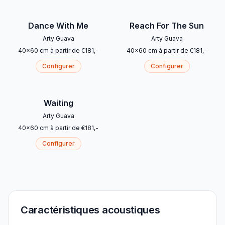
Dance With Me
Reach For The Sun
Arty Guava
Arty Guava
40
x
60
cm
à partir de
€
181
,-
40
x
60
cm
à partir de
€
181
,-
Configurer
Configurer
Waiting
Arty Guava
40
x
60
cm
à partir de
€
181
,-
Configurer
Caractéristiques acoustiques