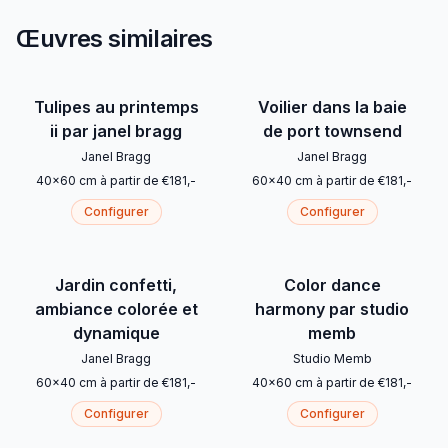
Œuvres similaires
Tulipes au printemps
Voilier dans la baie
ii par janel bragg
de port townsend
Janel Bragg
Janel Bragg
40
x
60
cm
à partir de
€
181
,-
60
x
40
cm
à partir de
€
181
,-
Configurer
Configurer
Jardin confetti,
Color dance
ambiance colorée et
harmony par studio
dynamique
memb
Janel Bragg
Studio Memb
60
x
40
cm
à partir de
€
181
,-
40
x
60
cm
à partir de
€
181
,-
Configurer
Configurer