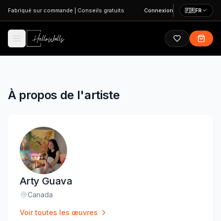
Aller au contenu principal
Fabriqué sur commande
|
Conseils gratuits
Connexion
🇫🇷
FR
À propos de l'artiste
Arty Guava
Canada
Lieu
:
Voir toutes les œuvres