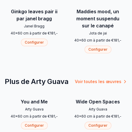
Ginkgo leaves pair ii
Maddies mood, un
par janel bragg
moment suspendu
sur le canapé
Janel Bragg
40
x
60
cm
à partir de
€
181
,-
Jota de jai
40
x
60
cm
à partir de
€
181
,-
Configurer
Configurer
Plus de Arty Guava
Voir toutes les œuvres
You and Me
Wide Open Spaces
Arty Guava
Arty Guava
40
x
60
cm
à partir de
€
181
,-
40
x
60
cm
à partir de
€
181
,-
Configurer
Configurer